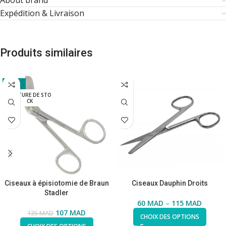
About brand
Expédition & Livraison
Produits similaires
-21%
RUPTURE DE STO
CK
Ciseaux à épisiotomie de Braun
Ciseaux Dauphin Droits
Stadler
60
MAD
–
115
MAD
107
MAD
135
MAD
CHOIX DES OPTIONS