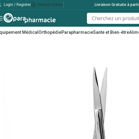
Livraison Gratuite à part
Login / Register
Service Clients
quipement Médical
Orthopédie
Parapharmacie
Sante et Bien-être
Alim