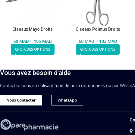
Ciseaux Mayo Droits
Ciseaux Pointus Droits
60
MAD
–
105
MAD
60
MAD
–
103
MAD
CHOIX DES OPTIONS
CHOIX DES OPTIONS
Vous avez besoin d'aide
Contactez-nous en utilisant l’une de nos coordonnées ou par Whats
Nous Contacter
WhatsApp
Co