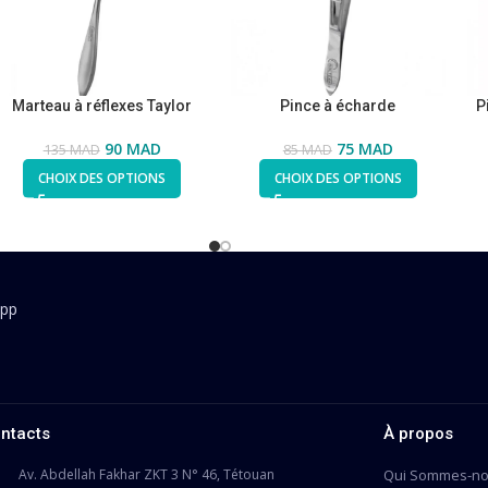
Marteau à réflexes Taylor
Pince à écharde
P
90
MAD
75
MAD
135
MAD
85
MAD
CHOIX DES OPTIONS
CHOIX DES OPTIONS
App
ntacts
À propos
Av. Abdellah Fakhar ZKT 3 N° 46, Tétouan
Qui Sommes-n