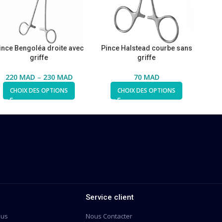
ince Bengoléa droite avec
Pince Halstead courbe sans
griffe
griffe
220
MAD
–
230
MAD
70
MAD
CHOIX DES OPTIONS
CHOIX DES OPTIONS
Service client
ous
Nous Contacter