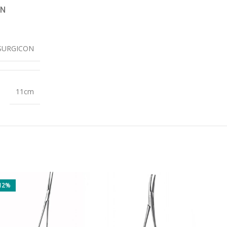
ON
SURGICON
11cm
12%