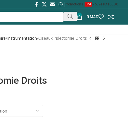
Promotions
HOT
Nouveauté
BLOG
0
0
MAD
ire
Instrumentation
Ciseaux iridectomie Droits
omie Droits