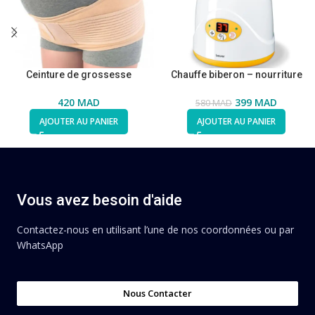
Ceinture de grossesse
Chauffe biberon – nourriture
420
MAD
399
MAD
580
MAD
AJOUTER AU PANIER
AJOUTER AU PANIER
Vous avez besoin d'aide
Contactez-nous en utilisant l’une de nos coordonnées ou par
WhatsApp
Nous Contacter