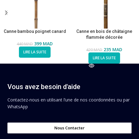
Canne bambou poignet canard
Canne en bois de châtaigne
flammée décorée
399
MAD
440
MAD
235
MAD
420
MAD
LIRE LA SUITE
LIRE LA SUITE
Vous avez besoin d'aide
Contactez-nous en utilisant l’une de nos coordonnées ou par
WhatsApp
Nous Contacter