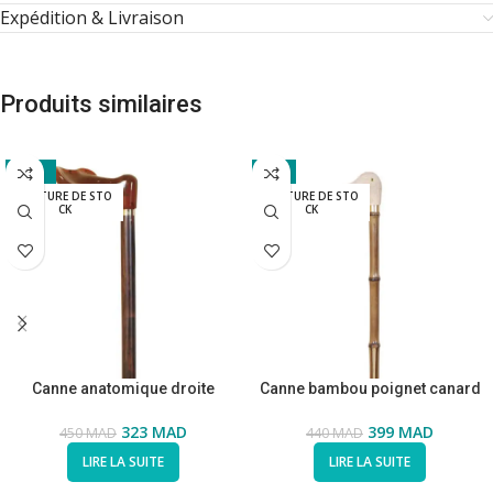
Expédition & Livraison
Produits similaires
-28%
-9%
RUPTURE DE STO
RUPTURE DE STO
CK
CK
Canne anatomique droite
Canne bambou poignet canard
323
MAD
399
MAD
450
MAD
440
MAD
LIRE LA SUITE
LIRE LA SUITE