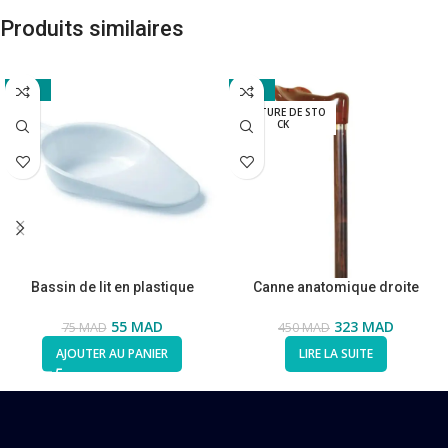
Produits similaires
-27%
-28%
RUPTURE DE STO
CK
Bassin de lit en plastique
Canne anatomique droite
55
MAD
323
MAD
75
MAD
450
MAD
AJOUTER AU PANIER
LIRE LA SUITE