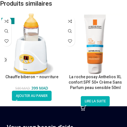
Produits similaires
-31%
Chauffe biberon – nourriture
La roche posay Anthelios XL
confort SPF 50+ Crème Sans
399
MAD
Parfum peau sensible 50ml
580
MAD
AJOUTER AU PANIER
LIRE LA SUITE