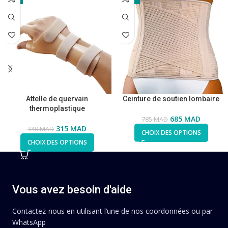
Attelle de quervain
Ceinture de soutien lombaire
thermoplastique
685
MAD
785
MAD
315
MAD
340
MAD
CHOIX DES OPTIONS
CHOIX DES OPTIONS
Vous avez besoin d'aide
Contactez-nous en utilisant l’une de nos coordonnées ou par
WhatsApp