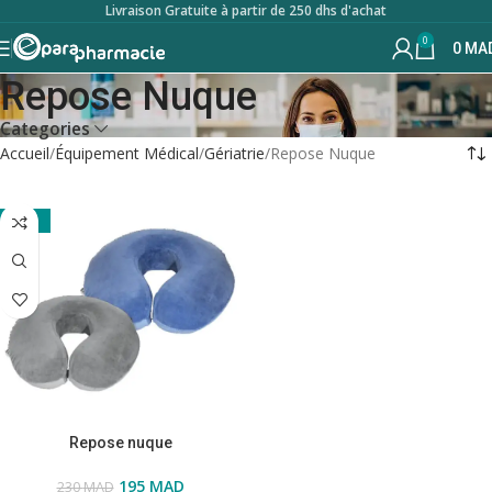
Livraison Gratuite à partir de 250 dhs d'achat
0
0
MA
Repose Nuque
Categories
Accueil
Équipement Médical
Gériatrie
Repose Nuque
-15%
Repose nuque
195
MAD
230
MAD