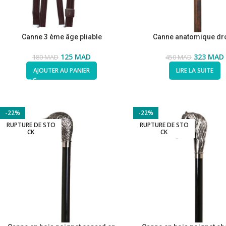
Canne 3 ème âge pliable
Canne anatomique dro
125
MAD
323
MAD
180
MAD
450
MAD
AJOUTER AU PANIER
LIRE LA SUITE
-22%
-22%
RUPTURE DE STO
RUPTURE DE STO
CK
CK