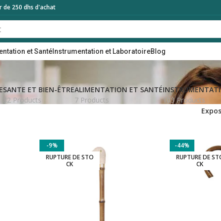
ir de 250 dhs d'achat
entation et Santé
Instrumentation et Laboratoire
Blog
E
SANTE ET BIEN-ÊTRE
ALIMENTATION ET SANTÉ
INSTRUMENTATI
82 Products
7 Products
103 Products
Expos
-9%
-44%
RUPTURE DE STO
RUPTURE DE ST
CK
CK