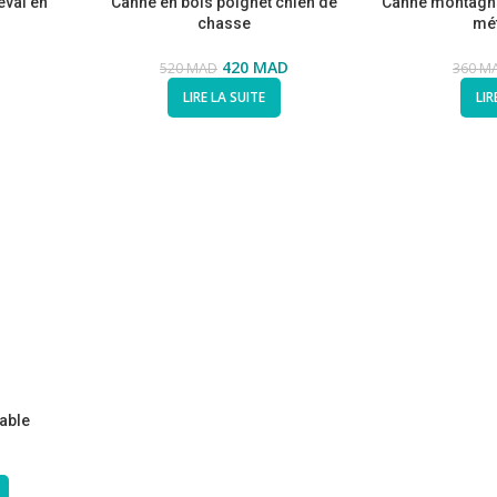
eval en
Canne en bois poignet chien de
Canne montagn
chasse
mét
420
MAD
520
MAD
360
M
LIRE LA SUITE
LIR
able