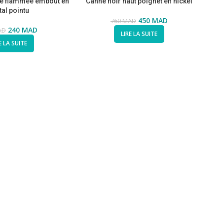
e flammée embout en
Canne noir haut poignet en nickel
al pointu
450
MAD
760
MAD
240
MAD
AD
LIRE LA SUITE
E LA SUITE