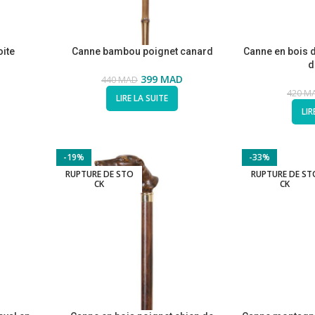
ite
Canne bambou poignet canard
Canne en bois 
d
399
MAD
440
MAD
420
M
LIRE LA SUITE
LIR
-19%
-33%
RUPTURE DE STO
RUPTURE DE ST
CK
CK