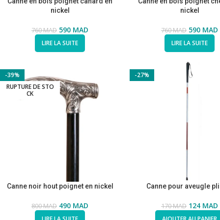
Canne en bois poignet canard en
Canne en bois poignet ch
nickel
nickel
590
MAD
590
MAD
760
MAD
760
MAD
LIRE LA SUITE
LIRE LA SUITE
-39%
-27%
RUPTURE DE STO
CK
Canne noir hout poignet en nickel
Canne pour aveugle pli
490
MAD
124
MAD
800
MAD
170
MAD
LIRE LA SUITE
AJOUTER AU PANIER