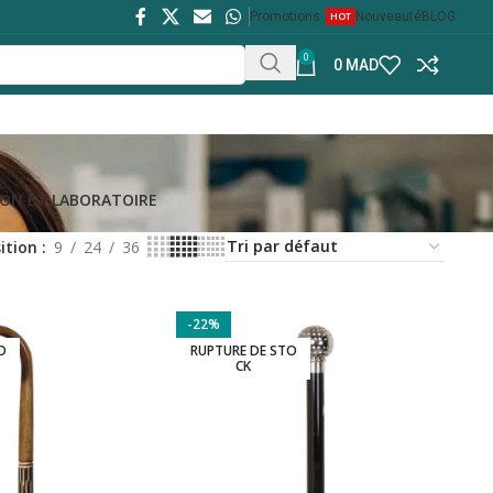
Promotions
HOT
Nouveauté
BLOG
0
0
MAD
ON ET LABORATOIRE
ition
9
24
36
-22%
O
RUPTURE DE STO
CK