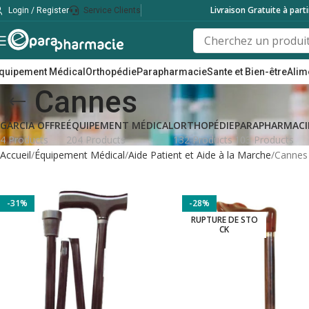
Livraison Gratuite à part
Login / Register
Service Clients
quipement Médical
Orthopédie
Parapharmacie
Sante et Bien-être
Alim
Cannes
GARCIA OFFRE
ÉQUIPEMENT MÉDICAL
ORTHOPÉDIE
PARAPHARMACI
4 Products
204 Products
132 Products
103 Products
Accueil
Équipement Médical
Aide Patient et Aide à la Marche
Cannes
-31%
-28%
RUPTURE DE STO
CK